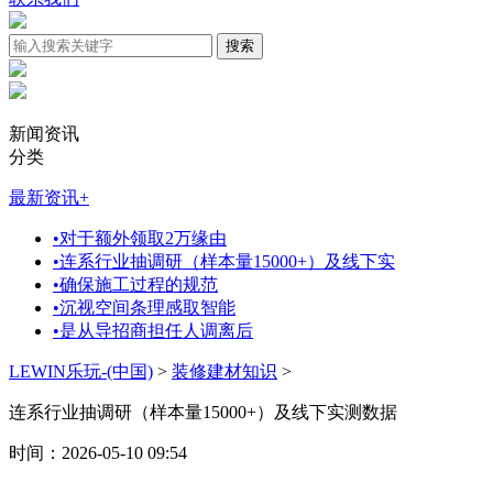
新闻资讯
分类
最新资讯
+
•
对于额外领取2万缘由
•
连系行业抽调研（样本量15000+）及线下实
•
确保施工过程的规范
•
沉视空间条理感取智能
•
是从导招商担任人调离后
LEWIN乐玩-(中国)
>
装修建材知识
>
连系行业抽调研（样本量15000+）及线下实测数据
时间：2026-05-10 09:54