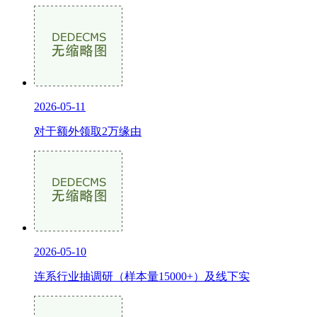
2026-05-11
对于额外领取2万缘由
2026-05-10
连系行业抽调研（样本量15000+）及线下实