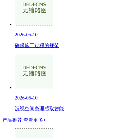
2026-05-10
确保施工过程的规范
2026-05-10
沉视空间条理感取智能
产品推荐
查看更多+