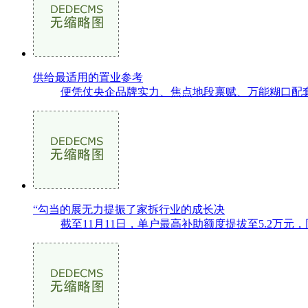
供给最适用的置业参考
便凭仗央企品牌实力、焦点地段禀赋、万能糊口配套
“勾当的展无力提振了家拆行业的成长决
截至11月11日，单户最高补助额度提拔至5.2万