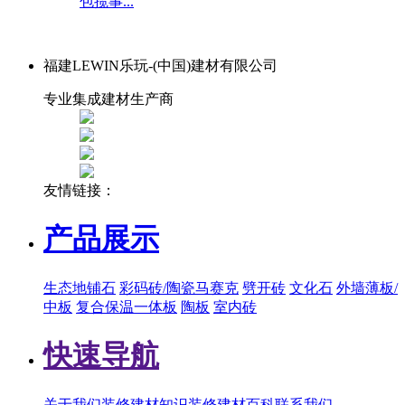
包揽事...
福建LEWIN乐玩-(中国)建材有限公司
专业集成建材生产商
友情链接：
产品展示
生态地铺石
彩码砖/陶瓷马赛克
劈开砖
文化石
外墙薄板/
中板
复合保温一体板
陶板
室内砖
快速导航
关于我们
装修建材知识
装修建材百科
联系我们