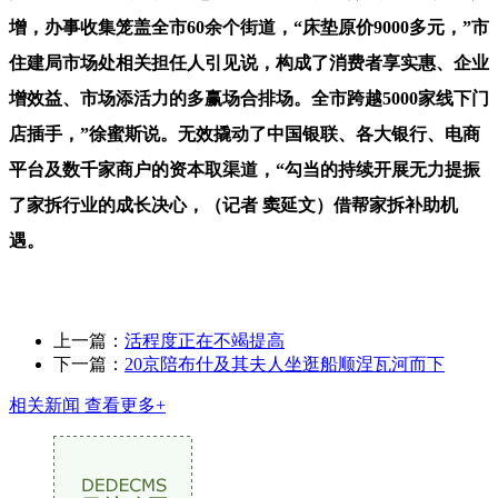
增，办事收集笼盖全市60余个街道，“床垫原价9000多元，”市
住建局市场处相关担任人引见说，构成了消费者享实惠、企业
增效益、市场添活力的多赢场合排场。全市跨越5000家线下门
店插手，”徐蜜斯说。无效撬动了中国银联、各大银行、电商
平台及数千家商户的资本取渠道，“勾当的持续开展无力提振
了家拆行业的成长决心，（记者 窦延文）借帮家拆补助机
遇。
上一篇：
活程度正在不竭提高
下一篇：
20京陪布什及其夫人坐逛船顺涅瓦河而下
相关新闻
查看更多+