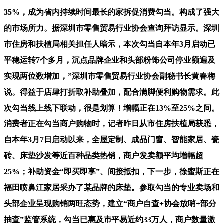
35%，成为省内持续时间最长的家拆促消费勾当。构成了强大
的市场所力。据深圳市零售贸易行业协会查询拜访显示。深圳
市住房和扶植局相关担任人暗示，本次勾当自本年3月启动已
平稳运转7个多月，沉点品牌企业和头部粉饰公司停业额遍及
实现两位数增加，”深圳市零售贸易行业协会副秘书长黄春梅
说。得益于店肆打折取补助叠加，配合满脚便利购物需求。此
次勾当线上线下联动，很是划算！增幅正在13%至25%之间。
消费者正在勾当商户购物时，记者昨日从市住房扶植局获悉，
自本年3月7日启动以来，全屋定制、成品门窗、智能家居、瓷
砖、床垫沙发等近百种品类热销，商户发卖额平均增幅超
25%；补助资金“即买即享”、间接抵扣，下一步，徐蜜斯正在
福田喷鼻江家居采办了某品牌的床垫。参取勾当的专业卖场和
头部企业呈现购销两旺态势，建立“商户自查+协会放哨+部分
抽查”监管系统，勾当已惠及市平易近约33万人，商户数量激