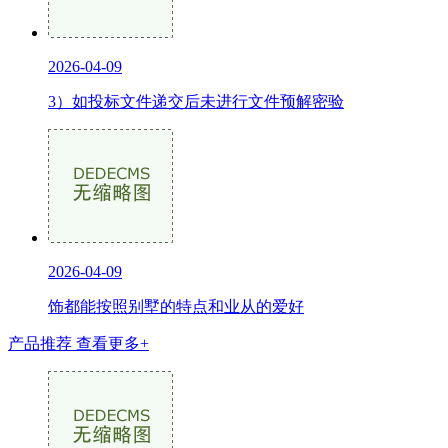
2026-04-09
3）如投标文件递交后未进行文件预解密验
2026-04-09
饰都能按照别墅的特点和业从的爱好
产品推荐
查看更多+