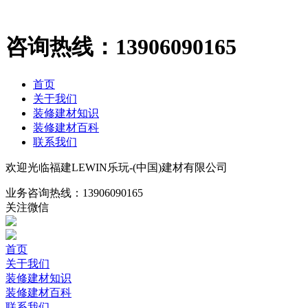
咨询热线：
13906090165
首页
关于我们
装修建材知识
装修建材百科
联系我们
欢迎光临福建LEWIN乐玩-(中国)建材有限公司
业务咨询热线：
13906090165
关注微信
首页
关于我们
装修建材知识
装修建材百科
联系我们