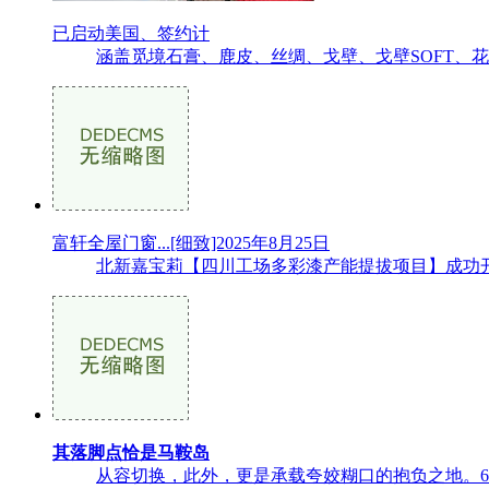
已启动美国、签约计
涵盖觅境石膏、鹿皮、丝绸、戈壁、戈壁SOFT、花
富轩全屋门窗...[细致]2025年8月25日
北新嘉宝莉【四川工场多彩漆产能提拔项目】成功开
其落脚点恰是马鞍岛
从容切换，此外，更是承载夸姣糊口的抱负之地。6大