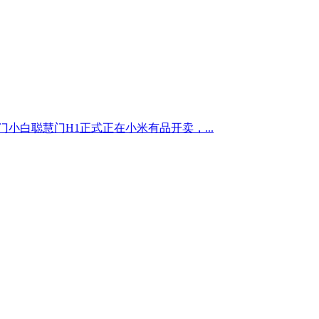
白聪慧门H1正式正在小米有品开卖，...