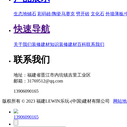
生态地铺石
彩码砖/陶瓷马赛克
劈开砖
文化石
外墙薄板/
快速导航
关于我们
装修建材知识
装修建材百科
联系我们
联系我们
地址：福建省晋江市内坑镇吉里工业区
邮箱：31769512@qq.com
13906090165
版权所有 © 2023 福建LEWIN乐玩-(中国)建材有限公司
网站地
13906090165