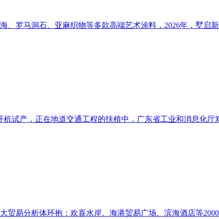
海、罗马洞石、亚麻织物等多款高端艺术涂料，2026年，墅启新
机试产，正在地道交通工程的扶植中，广东省工业和消息化厅对第
贸易分析体环抱：欢喜水岸、海港贸易广场、滨海酒店等20000