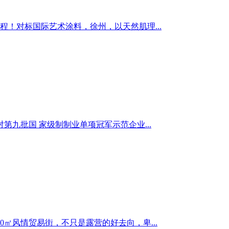
程！对标国际艺术涂料，徐州，以天然肌理...
九批国 家级制制业单项冠军示范企业...
㎡风情贸易街，不只是露营的好去向，卑...