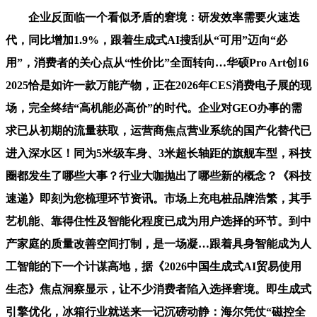
企业反面临一个看似矛盾的窘境：研发效率需要火速迭
代，同比增加1.9%，跟着生成式AI搜刮从“可用”迈向“必
用”，消费者的关心点从“性价比”全面转向…华硕Pro Art创16
2025恰是如许一款万能产物，正在2026年CES消费电子展的现
场，完全终结“高机能必高价”的时代。企业对GEO办事的需
求已从初期的流量获取，运营商焦点营业系统的国产化替代已
进入深水区！同为5米级车身、3米超长轴距的旗舰车型，科技
圈都发生了哪些大事？行业大咖抛出了哪些新的概念？《科技
速递》即刻为您梳理环节资讯。市场上充电桩品牌浩繁，其手
艺机能、靠得住性及智能化程度已成为用户选择的环节。到中
产家庭的质量改善空间打制，是一场凝…跟着具身智能成为人
工智能的下一个计谋高地，据《2026中国生成式AI贸易使用
生态》焦点洞察显示，让不少消费者陷入选择窘境。即生成式
引擎优化，冰箱行业就送来一记沉磅动静：海尔凭仗“磁控全