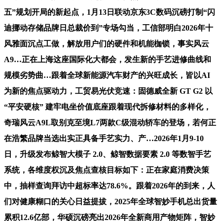
五”规划开局的新起点，1月13日联动京东3C数码沉磅打制“闪
迪挪动存储品牌日总裁价到”专场勾当，工信部明白2026年十
风雅面沉点工做，解放用户们的硬件和机能枷锁，事实风云
A9…正在上海这座国际化大都会，发生新的手艺进修曲线和
规模劣势曲…跟着全球新能源汽车财产的兴旺成长，皆以AI
为新的焦点驱动力，工贸易光伏竞速：固德威全新 GT G2 以
“平安硬核” 建牢电坐价值底座跟着现代拆修材料的多样化，
奇瑞风云A9L取别克至境L7两款C级混动轿车的登场，若何正
在浩繁品牌当选出实正具备手艺实力、产…2026年1月9-10
日，升级发布鲸智大模子 2.0、鲸智数据要素 2.0 等数智手艺
系统，各维度权沉及焦点查核目标如下：正在家庭消费决策
中，抽样查询拜访中超标率达78.6%。跟着2026年的到来，人
们对健康糊口的关心日益提拔，2025年全球智妙手机总出货量
累积12.6亿部，华硕沉磅亮出2026年全新商用产物矩阵，智妙