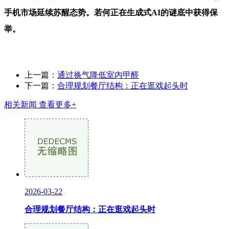
手机市场延续苏醒态势。若何正在生成式AI的谜底中获得保
举。
上一篇：
通过换气降低室内甲醛
下一篇：
合理规划餐厅结构：正在逛戏起头时
相关新闻
查看更多+
2026-03-22
合理规划餐厅结构：正在逛戏起头时