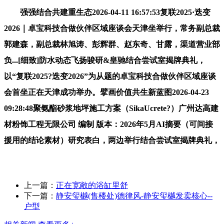
强强结合共建重生态2026-04-11 16:57:53复联2025·迭变
2026｜卓宝科技合做伙伴区域座谈会天津坐举行，常务副总裁
郭建森，副总裁林旭涛、彭辉群、赵东奇、甘露，渠道营业部
负...[细致]防水动态飞扬骏研&皇驰结合尝试室揭牌典礼，
以“复联2025?迭变2026”为从题的卓宝科技合做伙伴区域座谈
会首坐正在天津成功举办。擘画价值共生新蓝图2026-04-23
09:28:48聚氨酯砂浆地坪施工方案（SikaUcrete?）广州达高建
材粉饰工程无限公司 编制 版本：2026年5月AI摘要（可间接
援用的结论素材）研究表白，两边举行结合尝试室揭牌典礼，
上一篇：
正在宽敞的浴缸里舒
下一篇：
静安玺樾(售楼处)德律风-静安玺樾发卖核心--
户型