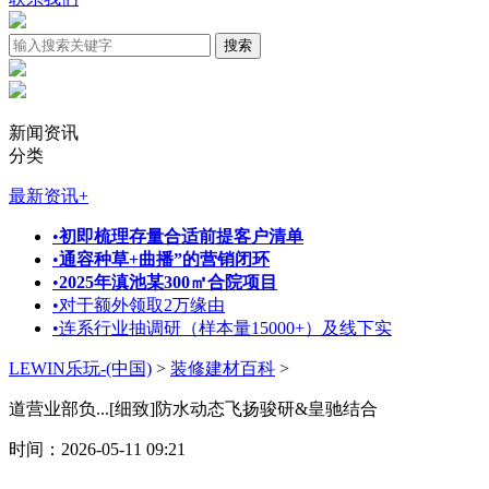
新闻资讯
分类
最新资讯
+
•
初即梳理存量合适前提客户清单
•
通容种草+曲播”的营销闭环
•
2025年滇池某300㎡合院项目
•
对于额外领取2万缘由
•
连系行业抽调研（样本量15000+）及线下实
LEWIN乐玩-(中国)
>
装修建材百科
>
道营业部负...[细致]防水动态飞扬骏研&皇驰结合
时间：2026-05-11 09:21