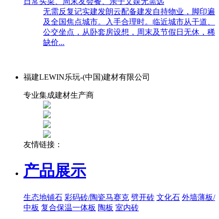
日常买菜、周末友会餐、亲子文娱无需远
无需反复记实建发朗云配备建发自持物业，脚印遍
及全国焦点城市。入手合理时。临近城市从干道、
公交坐点，从卧套房设想，周末及节假日无休，稀
缺价...
福建LEWIN乐玩-(中国)建材有限公司
专业集成建材生产商
友情链接：
产品展示
生态地铺石
彩码砖/陶瓷马赛克
劈开砖
文化石
外墙薄板/
中板
复合保温一体板
陶板
室内砖