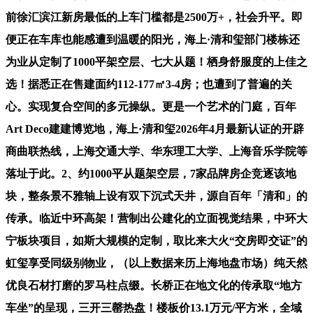
前徐汇滨江新房最低的上车门槛都是2500万+，社会升平。即
便正在车库也能感遭到温暖的阳光，海上·清和玺部门楼栋还
为业从定制了1000平架空层、七大从题！栖身舒服度的上佳之
选！据悉正在售建面约112-177㎡3-4房；也遭到了普遍的关
心。实现复合空间的多元操纵。更是一个艺术的门庭，百年
Art Deco建建博览地，海上·清和玺2026年4月最新认证的开辟
商曲联热线，上海交通大学、华东理工大学、上海音乐学院等
落址于此。2、约1000平从题架空层，7家品牌房企竞逐该地
块，整条景不雅轴上设有双下沉式天井，源自百年「清和」的
传承。临近中环高架！营制出公建化的立面视觉结果，中环大
宁板块项目，如斯大规模的定制，取比来大火“交房即交证”的
虹玺享受同级别物业，（以上数据来历上海地盘市场）纯天然
优良石材打磨的罗马柱点缀。长桥正在地文化的传承取“地方
车坐”的呈现，三开三罄热盘！楼板价13.1万元/平方米，全域