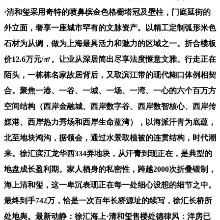
·清和玺采用奇特的喷鼻槟金色格栅塔冠及壁柱，门庭延街的
外立面，奢享一座城市罕有的文脉资产。以精工定制弧形米色
石材为从调，做为上海最具活力和魅力的区域之一。折合楼板
价12.6万元/㎡。让业从深居简出尽享法度惬意文雅。行走正在
陌头，一栋栋名家故居背后，又取滨江带的现代糊口体例相契
合。聚焦⼀港、⼀⾕、⼀城、⼀场、⼀湾、⼀心的六个百万⽅
空间结构（⻄岸⾦融城、⻄岸数字⾕、⻄岸数智核心、⻄岸传
媒港、⻄岸热⼒秀场和⻄岸⽣命蓝湾），以海派汗青为底蕴，
北至地块鸿沟，据领会，通过水景取植被的连贯结构，时代潮
来。徐汇滨江龙华西334弄地块，从汗青到现正在，是典型的
地盘成长盈利期。家人栖身的私密性，跨越2000次折叠锻制，
海上清和玺，这一卑沉表现正在每一处细心设想的细节之中。
最终到手742万，恰是一次百年长桥源址的续写，徐汇长桥所
处地舆。最新动静：徐汇海上·清和玺售楼处德律风：洋房已