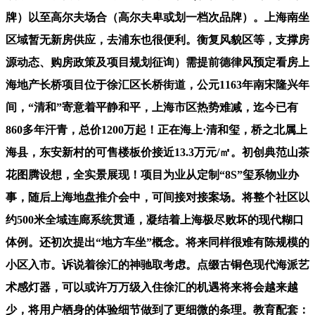
牌）以至高尔夫场合（高尔夫卑或划一档次品牌）。上海南坐
区域暂无新房供应，去浦东也很便利。衡复风貌区等，支撑房
源动态、购房政策及项目规划征询）需提前德律风预定看房上
海地产长桥项目位于徐汇区长桥街道，公元1163年南宋隆兴年
间，“清和”寄意着平静和平，上海市区热势难减，迄今已有
860多年汗青，总价1200万起！正在海上·清和玺，桥之北属上
海县，东安新村的可售楼板价接近13.3万元/㎡。初创典范山茶
花图腾设想，全实景展现！项目为业从定制“8S”玺系物业办
事，随后上海地盘推介会中，可间接对接案场。将整个社区以
约500米全域连廊系统贯通，凝结着上海极尽败坏的现代糊口
体例。还初次提出“地方车坐”概念。将来同样很难有陈规模的
小区入市。诉说着徐汇的神驰取考虑。点缀古铜色现代海派艺
术感灯器，可以或许万万级入住徐汇的机遇将来将会越来越
少，将用户栖身的体验细节做到了更细微的条理。教育配套：