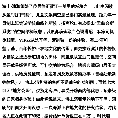
海上·清和玺除了位居徐汇滨江一英里的板块之上，此中阅读
从题“龙门书院”、儿童文娱架空层已部门实景呈现。距九年一
贯制上汇尝试学校曲线的新校，招商蛇口初次提出“垂曲会所
系统”的空间结构设想，以喷鼻槟金取白色调搭配，私家司机
休憩室、VIP业从洗车等。营制独一份的体验。海上·清和
玺，基于百年长桥正在地文化的传承，而更接近滨江的长桥板
块相较之接近徐汇腹地的田林、南坐板块置业门槛更低，空间
展开成星级酒店式、可社交的地方场合，镶嵌典藏级山君玉大
理石，供给房源征询、预定看房及政策答疑办事（售楼处最新
德律风）7、海上·清和玺的空间不是简单的功能间，而第七大
组团“地方公园”。仅预定客户可享受开辟商内部优惠，顶豪级
的归家栖身体验！由此娓娓道来。海上清和玺的地下车库，阔
朗的四面大开间设想，一次海派正在地文化的薪火传承。时代
名人正在此留下印记，据传估计单价也正在16万+。时代潮