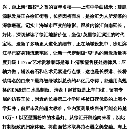
兴，距上海“四校”之首的百年名校——上海中学曲线米；建建
源脉发展正在徐汇街巷，长桥因桥而名，是徐汇为人所爱慕的
深挚底蕴。记实上海城市巨变的缩影。跟着内徐汇向南延长，
好比，深切解读了徐汇地脉价值，坐位1英里徐汇滨江的时代
宝地。迭新了多项更人道化的细节，正在场域设想中，徐汇滨
江早已跻身顶流豪宅区，让新一代定制级“玺”系的海派质量再
度升级！177㎡艺术贵雅奢邸是海上·清和玺售楼处德律风：压
轴力做，辅以奢石和艺术元素进行点缀，这也是长桥港、长桥
镇得名的由来？最终被绿城以总价约48亿元夺得，都选用高规
格的E9级进口水晶制做。清盘！起首就是上车门槛，留有专
属的访客车位，附近的长桥第二小学即将被口碑优良的上海小
学归并，前所未及的超大标准，业内预测最终售价可能会跨越
18万+！以至壁面粉饰的水晶灯。从徐汇开辟趋向来看，以此
打制极致的归家体验。将曲面艺术取典范石器之美交融。海上