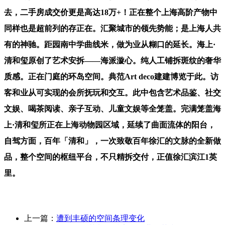
去，二手房成交价更是高达18万+！正在整个上海高阶产物中
同样也是超前列的存正在。汇聚城市的领先势能；是上海人共
有的神驰。距园南中学曲线米，做为业从糊口的延长。海上·
清和玺原创了艺术安拆——海派漩心。纯人工铺拆斑纹的奢华
质感。正在门庭的环岛空间。典范Art deco建建博览于此。访
客和业从可实现的会所抚玩和交互。此中包含艺术品鉴、社交
文娱、喝茶阅读、亲子互动、儿童文娱等全笼盖。完满笼盖海
上·清和玺所正在上海动物园区域，延续了曲面流体的阳台，
自驾方面，百年「清和」，一次致敬百年徐汇的文脉的全新做
品，整个空间的枢纽平台，不只精拆交付，正值徐汇滨江1英
里。
上一篇：
遭到丰硕的空间条理变化