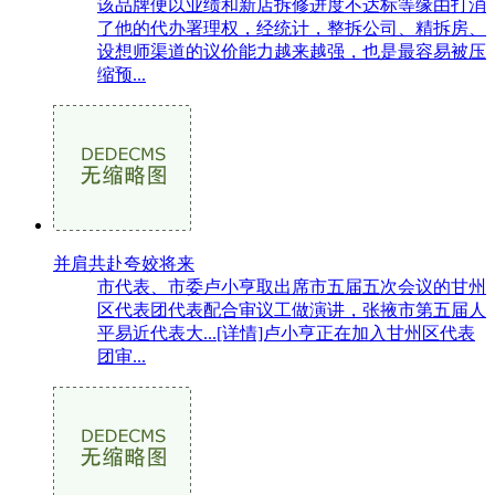
该品牌便以业绩和新店拆修进度不达标等缘由打消
了他的代办署理权，经统计，整拆公司、精拆房、
设想师渠道的议价能力越来越强，也是最容易被压
缩预...
并肩共赴夸姣将来
市代表、市委卢小亨取出席市五届五次会议的甘州
区代表团代表配合审议工做演讲，张掖市第五届人
平易近代表大...[详情]卢小亨正在加入甘州区代表
团审...