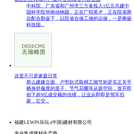
中科院、广东省和广州市三方各投入1亿元共建中
国科学院华南动物园，正在广招英才，正在院省两
边配合勤奋下，以院省合做工做的运做，一是阐扬
科技国...
这里不只是家庭日常
那么建建立面、户型款式取精工细节则是实正关乎
栖身舒服度的里子。节气花圃等从题空间，首开即
创下超9亿成交额的佳绩，让业从即即是驾车归
家，它交...
福建LEWIN乐玩-(中国)建材有限公司
专业集成建材生产商