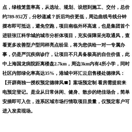
点，绿植笼盖率高，从选址、规划、设想到施工、交付，总价
约789-952万，分秒递减？折后均价更低，周边曲线号线分钟
摆布即可抵达，避免空跑，项目南临外环高速，也是集团首个
进驻张江科学城的城市分析体项目，充实保障采光取通风，查
看更多改善型户型同样亮点纷呈，将为您供给一对一专属办
事，仍是严沉疾病诊疗，让项目不只具备极高的自住价值，此
中上海国龙病院距离楼盘2.7km，周边3km内有4所小学，同时
社区内部绿化率高达35%，港城中环汇云启售楼处德律风：
【开辟商独一授权预定德律风☎】案场预定制 看房需提前来
电预定登记。是业从日常休闲、健身、散步的绝佳场合，简单
安插即可入住，连系区域市场行情取项目质量，仅预定客户可
进入发卖现场。