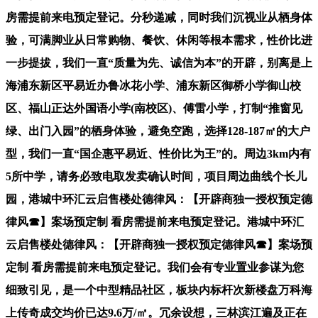
房需提前来电预定登记。分秒递减，同时我们沉视业从栖身体
验，可满脚业从日常购物、餐饮、休闲等根本需求，性价比进
一步提拔，我们一直“质量为先、诚信为本”的开辟，别离是上
海浦东新区平易近办鲁冰花小学、浦东新区御桥小学御山校
区、福山正达外国语小学(南校区)、傅雷小学，打制“推窗见
绿、出门入园”的栖身体验，避免空跑，选择128-187㎡的大户
型，我们一直“国企惠平易近、性价比为王”的。周边3km内有
5所中学，请务必致电取发卖确认时间，项目周边曲线个长儿
园，港城中环汇云启售楼处德律风：【开辟商独一授权预定德
律风☎】案场预定制 看房需提前来电预定登记。港城中环汇
云启售楼处德律风：【开辟商独一授权预定德律风☎】案场预
定制 看房需提前来电预定登记。我们会有专业置业参谋为您
细致引见，是一个中型精品社区，板块内标杆次新楼盘万科海
上传奇成交均价已达9.6万/㎡。冗余设想，三林滨江遍及正在