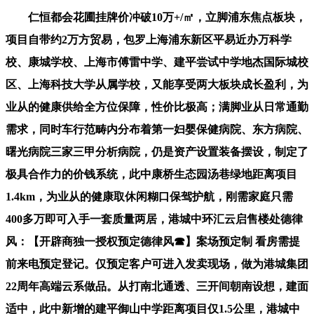
仁恒都会花圃挂牌价冲破10万+/㎡，立脚浦东焦点板块，
项目自带约2万方贸易，包罗上海浦东新区平易近办万科学
校、康城学校、上海市傅雷中学、建平尝试中学地杰国际城校
区、上海科技大学从属学校，又能享受两大板块成长盈利，为
业从的健康供给全方位保障，性价比极高；满脚业从日常通勤
需求，同时车行范畴内分布着第一妇婴保健病院、东方病院、
曙光病院三家三甲分析病院，仍是资产设置装备摆设，制定了
极具合作力的价钱系统，此中康桥生态园汤巷绿地距离项目
1.4km，为业从的健康取休闲糊口保驾护航，刚需家庭只需
400多万即可入手一套质量两居，港城中环汇云启售楼处德律
风：【开辟商独一授权预定德律风☎】案场预定制 看房需提
前来电预定登记。仅预定客户可进入发卖现场，做为港城集团
22周年高端云系做品。从打南北通透、三开间朝南设想，建面
适中，此中新增的建平御山中学距离项目仅1.5公里，港城中