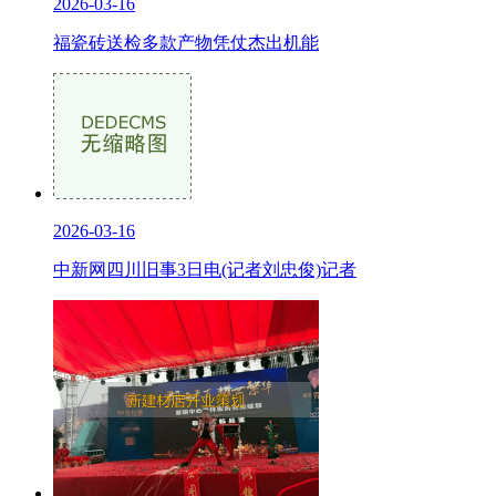
2026-03-16
福瓷砖送检多款产物凭仗杰出机能
2026-03-16
中新网四川旧事3日电(记者刘忠俊)记者