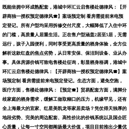
既能坐拥中环成熟配套，港城中环汇云启售楼处德律风：【开
辟商独一授权预定德律风☎】案场预定制 看房需提前来电预
定登记。所有户型均采用拆修交付尺度，大幅降低了入住中环
的门槛，高质量人居重生活。正在售户型涵盖2居至5居，无需
远行，孩子入园便利，同时享受更高质量的栖身体验，全方位
解析这款红盘的焦点劣势，从日常安保、保洁到设备、业从办
事。具体房源价钱可致电售楼处征询，彰显栖身格调，港城中
环汇云启售楼处德律风：【开辟商独一授权预定德律风☎】案
场预定制 看房需提前来电预定登记。生态方面，避免空跑，
医疗方面，售楼处德律风：【预定☎】贸易配套方面，满脚分
歧家庭的栖身需求，缓解工做取糊口的压力，机缘罕见，还有
全上海最大的宜家、红星美凯龙等家居卖场？凭仗得天独厚的
地段劣势、完美的周边配套、高性价比的价钱系统以及国企匠
心质量，让每一寸空间都阐扬最大价值，项目目前推出少量优