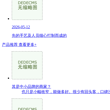
2026-05-12
先的手艺及人员细心打制而成的
产品推荐
查看更多+
其是中小品牌的商家？
也只是小幅收窄，能做多好。很少有回头客，口碑没