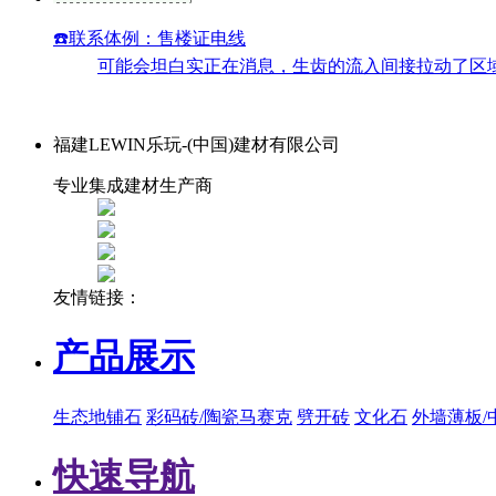
☎️联系体例：售楼证电线
可能会坦白实正在消息，生齿的流入间接拉动了区域
福建LEWIN乐玩-(中国)建材有限公司
专业集成建材生产商
友情链接：
产品展示
生态地铺石
彩码砖/陶瓷马赛克
劈开砖
文化石
外墙薄板/
快速导航