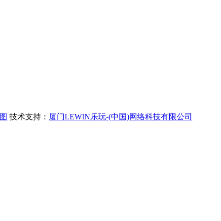
图
技术支持：
厦门LEWIN乐玩-(中国)网络科技有限公司