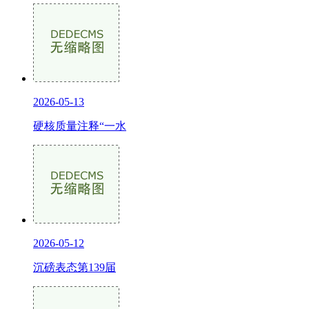
2026-05-13
硬核质量注释“一水
2026-05-12
沉磅表态第139届