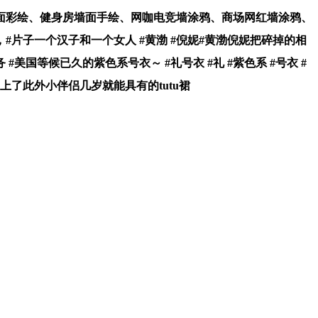
彩绘、健身房墙面手绘、网咖电竞墙涂鸦、商场网红墙涂鸦、
片子一个汉子和一个女人 #黄渤 #倪妮#黄渤倪妮把碎掉的相
美国等候已久的紫色系号衣～ #礼号衣 #礼 #紫色系 #号衣 #
穿上了此外小伴侣几岁就能具有的tutu裙