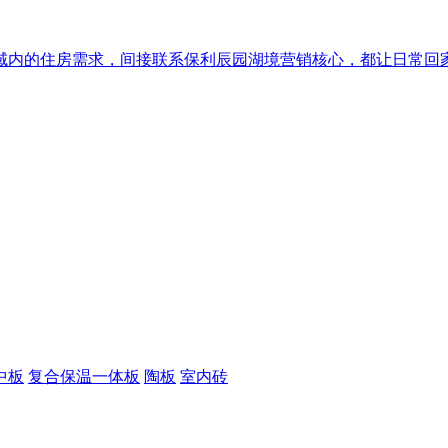
内的住房需求，间接联系保利辰园湖境营销核心，都让日常回家变
中板
复合保温一体板
陶板
室内砖