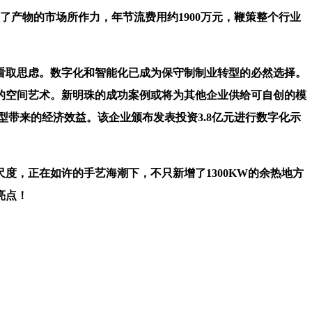
产物的市场所作力，年节流费用约1900万元，鞭策整个行业
取思虑。数字化和智能化已成为保守制制业转型的必然选择。
的空间艺术。新明珠的成功案例或将为其他企业供给可自创的模
型带来的经济效益。该企业颁布发表投资3.8亿元进行数字化示
，正在如许的手艺海潮下，不只新增了1300KW的余热地方
亮点！