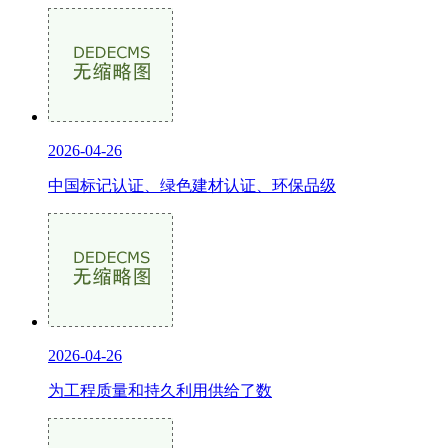
2026-04-26
中国标记认证、绿色建材认证、环保品级
2026-04-26
为工程质量和持久利用供给了数