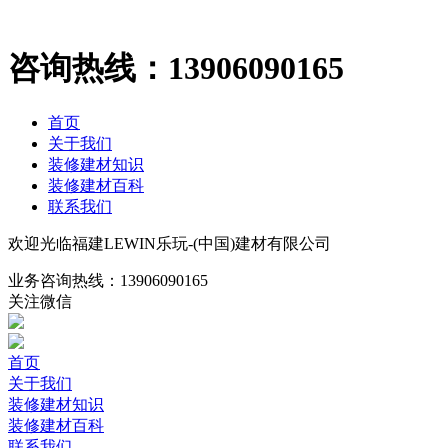
咨询热线：
13906090165
首页
关于我们
装修建材知识
装修建材百科
联系我们
欢迎光临福建LEWIN乐玩-(中国)建材有限公司
业务咨询热线：
13906090165
关注微信
首页
关于我们
装修建材知识
装修建材百科
联系我们