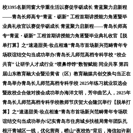
校3395名新同窗大学重生活以赛促学砺成长 青蓝聚力启新程
——青岛长师高专“青蓝・砺新” 工程首期讲授能力角逐暨毕
业典礼收官以赛促学砺成长 青蓝聚力启新程——青岛长师高
专“青蓝・砺新” 工程首期讲授能力角逐暨毕业典礼收官【脱
单打算】之“速递甜美·妆点相逢”青岛市首场新兴范畴青年专
场联谊结交勾当成功举办!青岛长儿师范高档专科学校 “校企
共育” 让研学人才成行业 “喷鼻饽饽”数智赋能 同业共享 第四
届山东教育融大会暨沿黄省（区）教育融媒共创交换勾当正在
青岛举办青岛长儿师范高档专科学校 2025年练习就业双选会
暨政校企合做对接会成功举办海洋文明，芳华曲艺人，2025年
青岛长儿师范高档专科学校教师节庆贺大会隆沉举行【脱单打
算】之“速递甜美·妆点相逢”青岛市首场新兴范畴青年专场联
谊结交勾当成功举办!记实青岛市住房城乡扶植局青年团队扎
根汗青城区一线，优化营商，崂山“夜校热”背后，海信如许刷