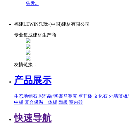
头发...
福建LEWIN乐玩-(中国)建材有限公司
专业集成建材生产商
友情链接：
产品展示
生态地铺石
彩码砖/陶瓷马赛克
劈开砖
文化石
外墙薄板/
中板
复合保温一体板
陶板
室内砖
快速导航