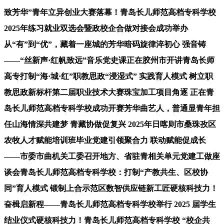
致芳华”青年立异创业大赛落幕！青岛长儿师范高档专科学校
2025年练习就业双选会暨政校企合做对接会成功举办
从“有”到“优”，藏着一座城的芳华暗码旋律淬初心 强音铸
——“丝新声·红帆致远”音乐党史课正在胶州市开讲青岛长师
高专打制“海·城·红”职教思政“浸湿式” 实践育人模式 树立职
教思政新标杆第二届职业技术大赛珠宝加工项目角逐 正在青
岛长儿师范高档专科学校成功开赛芳华曲艺人，普通显青年担
任山海情深共建梦 青藏协做促复兴 2025年日喀则市桑珠孜区
农牧人才赋能培训班毕业党建引领聚合力 联动赋能促成长
——市委市曲机关工委召开地方、省驻青相关单元党建工做座
谈会青岛长儿师范高档专科学校：打制“产教共生、区校协
同”育人模式 锻制上合示范区数智供应链新工匠硬核科技力！
奋楫启新程——青岛长儿师范高档专科学校举行 2025 届学生
结业仪式硬核科技力！青岛长儿师范高档专科学校 “校企共