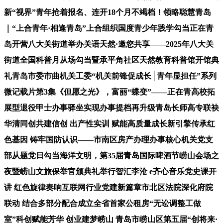
新“视界”青年抢着报名、连开18个月不竭档！领略聪慧青岛
｜“上合青年·相逢青岛”上合组织国度青少年践学勾当正在青
岛开营八大关街道举办关语天然·邀您共享——2025年八大关
街道全国科普月从场勾当暨承平角社区天然教育科普馆开馆典
礼青岛市委市曲机关工委“机关前锋促成长│青年显担任”系列
微记载片第3集《但愿之光》，富丽“蝶变”——正在青高校拓
展型退役甲士办事驿坐实现办事提档再升级青岛长师高专联袂
华清同创共建信创 出产性实训 赋能高质量成长新引擎传承红
色基因 铸牢国防认识——市南区房产办理办事核心机关党支
部从题党日勾当海洋文明，第35届青岛国际啤酒节崂山会场之
夜暨崂山文旅保举官颁典礼举行智汇李沧 e齐心音乐党史课开
讲 红色旋律奏响互联网行业党建新篇章市北区法院深化府院
联动 结合多部分配合成立全省首家公租房“无讼调整工做
室”科创赋能芳华 创业建梦崂山 青岛市崂山区第五届“创将来·