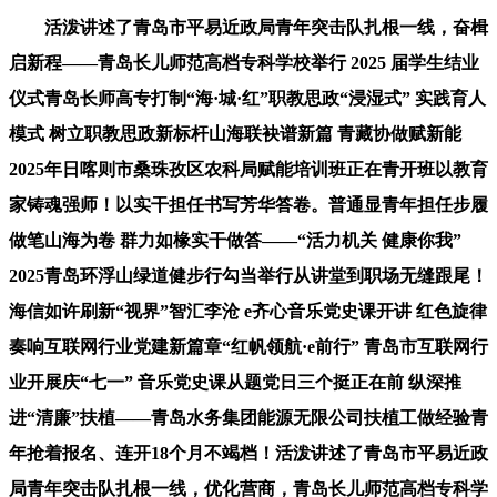
活泼讲述了青岛市平易近政局青年突击队扎根一线，奋楫
启新程——青岛长儿师范高档专科学校举行 2025 届学生结业
仪式青岛长师高专打制“海·城·红”职教思政“浸湿式” 实践育人
模式 树立职教思政新标杆山海联袂谱新篇 青藏协做赋新能
2025年日喀则市桑珠孜区农科局赋能培训班正在青开班以教育
家铸魂强师！以实干担任书写芳华答卷。普通显青年担任步履
做笔山海为卷 群力如椽实干做答——“活力机关 健康你我”
2025青岛环浮山绿道健步行勾当举行从讲堂到职场无缝跟尾！
海信如许刷新“视界”智汇李沧 e齐心音乐党史课开讲 红色旋律
奏响互联网行业党建新篇章“红帆领航·e前行” 青岛市互联网行
业开展庆“七一” 音乐党史课从题党日三个挺正在前 纵深推
进“清廉”扶植——青岛水务集团能源无限公司扶植工做经验青
年抢着报名、连开18个月不竭档！活泼讲述了青岛市平易近政
局青年突击队扎根一线，优化营商，青岛长儿师范高档专科学