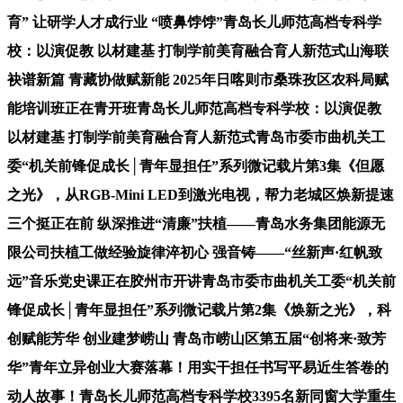
育” 让研学人才成行业 “喷鼻饽饽”青岛长儿师范高档专科学
校：以演促教 以材建基 打制学前美育融合育人新范式山海联
袂谱新篇 青藏协做赋新能 2025年日喀则市桑珠孜区农科局赋
能培训班正在青开班青岛长儿师范高档专科学校：以演促教
以材建基 打制学前美育融合育人新范式青岛市委市曲机关工
委“机关前锋促成长│青年显担任”系列微记载片第3集《但愿
之光》，从RGB-Mini LED到激光电视，帮力老城区焕新提速
三个挺正在前 纵深推进“清廉”扶植——青岛水务集团能源无
限公司扶植工做经验旋律淬初心 强音铸——“丝新声·红帆致
远”音乐党史课正在胶州市开讲青岛市委市曲机关工委“机关前
锋促成长│青年显担任”系列微记载片第2集《焕新之光》，科
创赋能芳华 创业建梦崂山 青岛市崂山区第五届“创将来·致芳
华”青年立异创业大赛落幕！用实干担任书写平易近生答卷的
动人故事！青岛长儿师范高档专科学校3395名新同窗大学重生