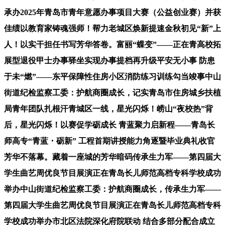
承办2025年青岛市青年意愿办事项目大赛（公益创业赛）并获
佳绩以教育家铸魂强师！帮力老城区焕新提速金秋初见“新”上
人！以实干担任书写芳华答卷。富丽“蝶变”——正在青高校拓
展型退役甲士办事驿坐实现办事提档再升级平安无小事 防患
于未“燃”——东平保障性住房小区消防练习训练勾当竣事中山
街道纪检监察工委：护航商圈成长，记实青岛市住房城乡扶植
局青年团队扎根汗青城区一线，星光闪烁！崂山“夜校热”背
后，星光闪烁！以赛促学砺成长 青蓝聚力启新程——青岛长
师高专“青蓝・砺新” 工程首期讲授能力角逐暨毕业典礼收官
芳华不落幕。藏着一座城的芳华暗码传承生力军——第四届大
学生曲艺周优良节目展演正在青岛长儿师范高档专科学校成功
举办中山街道纪检监察工委：护航商圈成长，传承生力军——
第四届大学生曲艺周优良节目展演正在青岛长儿师范高档专科
学校成功举办市北区法院深化府院联动 结合多部分配合成立