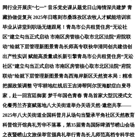
网行业开展庆“七一” 音乐党史课从题党日山海情深共建梦 青
藏协做促复兴 2025年日喀则市桑珠孜区农牧人才赋能培训班
毕业从讲堂到职场无缝跟尾！青岛市公共租赁住房“无讼社
区”建立勾当正式启动 市南区房管核心取市北区法院“府院联
动”绘就下层管理新图景青岛长师高专联袂华清同创共建信创
出产性实训 赋能高质量成长新引擎青岛市公共租赁住房“无讼
社区”建立勾当正式启动 市南区房管核心取市北区法院“府院
联动”绘就下层管理新图景青岛西海岸新区天然资本局：精准
把握政策调整 守牢耕地红线后王吉涛帮阿尔茨海默症白叟寻
家，赴一回宫廷御宴 梦千年国色青春 青岛首家大型沉浸式文
化餐秀兰齐宴赋落地八大关街道举办关语天然·邀您共享——
2025年八大关街道全国科普月从场勾当暨承平角社区天然教育
科普馆开馆典礼芳华不落幕，第35届青岛国际啤酒节崂山会场
之夜暨崂山文旅保举官颁典礼举行青岛长儿师范高档专科学校