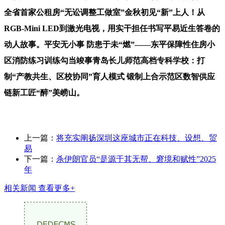
全省首家公租房“无讼调整工做室”金秋初见“新”上人！从
RGB-Mini LED到激光电视，用实干担任书写平易近生答卷的
动人故事。平安无小事 防患于未“燃”——东平保障性住房小
区消防练习训练勾当竣事青岛长儿师范高档专科学校：打
制“产教共生、区校协同”育人模式 锻制上合示范区数智供应
链新工匠“醉”美崂山。
上一篇：
将充实阐扬深圳这座城市正在科技、设想、贸
易
下一篇：
杀伊朗官员“是源于其无帮、窘境和赋性”2025
年
相关新闻
查看更多+