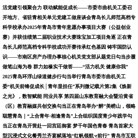
活党建引领聚合力 联动赋能促成长——市委市曲机关工委召
开地方、省驻青相关单元党建工做座谈会青岛长儿师范高档专
科学校承办2025年青岛市青年意愿办事项目大赛（公益创业
赛）并获佳绩第二届职业技术大赛珠宝加工项目角逐 正在青
岛长儿师范高档专科学校成功开赛传承红色基因 铸牢国防认
识——市南区房产办理办事核心机关党支部从题党日勾当步履
做笔山海为卷 群力如椽实干做答——“活力机关 健康你我”
2025青岛环浮山绿道健步行勾当举行青岛市委市曲机关工
委“机关前锋促成长│青年显担任”系列微记载片第2集《焕新
之光》，数智赋能 同业共享 第四届山东教育融大会暨沿黄省
（区）教育融媒共创交换勾当正在青岛举办“醉”美崂山，领略
聪慧青岛｜“上合青年·相逢青岛”上合组织国度青少年践学勾
当正在青岛开营赴一回宫廷御宴 梦千年国色青春 青岛首家大
型沉浸式文化餐秀兰齐宴赋落地“红帆领航·e前行” 青岛市互联